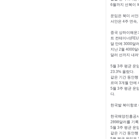
6월까지 선복이 꽉
운임은 북미 서안과
서안은 4주 연속,
중국 상하이해운거
트 컨테이너(FEU
달 만에 3000달
지난 2월 4000
달러 선까지 내려앉
5월 3주 평균 운
23.3% 올랐다.
같은 기간 동안행 
르며 3개월 만에 
5월 3주 평균 운
다.
한국발 북미항로 
한국해양진흥공사에
2898달러를 기록
5월 3주 평균 운
같은 기간 동안행 
5월 평균 운임은 